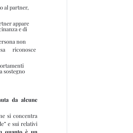
o al partner, 
partner appare 
cinanza e di  
persona non 
a      riconosce 
portamenti 
 a sostegno 
uta da alcune 
one si concentra 
 e sui relativi 
in quanto è un 