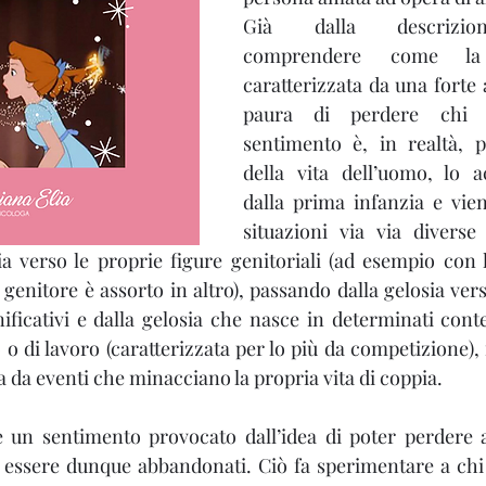
Già dalla descrizio
comprendere come la 
caratterizzata da una forte 
paura di perdere chi 
sentimento è, in realtà, p
della vita dell’uomo, lo 
dalla prima infanzia e vie
situazioni via via diverse
sia verso le proprie figure genitoriali (ad esempio con l
genitore è assorto in altro), passando dalla gelosia vers
ficativi e dalla gelosia che nasce in determinati contes
 o di lavoro (caratterizzata per lo più da competizione), 
a da eventi che minacciano la propria vita di coppia.
è un sentimento provocato dall’idea di poter perdere al
 essere dunque abbandonati. Ciò fa sperimentare a chi l