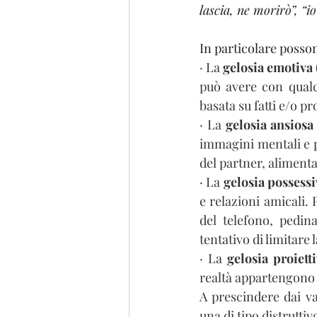
lascia, ne morirò”, “i
In particolare posson
·
La 
gelosia emotiva 
può avere con qualcu
basata su fatti e/o pr
·
La 
gelosia ansiosa
immagini mentali e p
del partner, alimenta
·
La 
gelosia possessi
e relazioni amicali. 
del telefono, pedin
tentativo di limitare
·
La 
gelosia proietti
realtà appartengono 
A prescindere dai va
una di tipo distruttiv