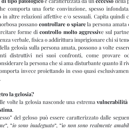
 di tipo patologico 
è caratterizzata da un 
eccesso 
della 
he comporta una forte convinzione, spesso infondata, 
 in altre relazioni affettive e/o sessuali. Capita quindi
 morbosa possano 
controllare o spiare 
la persona amata e,
rcitare forme di 
controllo molto aggressiv
e sul partne
lenza verbale, fisica o addirittura imprigionare chi si tem
ella gelosia sulla persona amata, possono a volte essere 
ti distruttivi nei suoi confronti, come provare od
onsiderare la persona che si ama disturbante quanto il riv
i comporta invece proiettando in esso quasi esclusivament
.
tro la gelosia?
le volte la gelosia nasconde una estrema 
vulnerabilità 
ostima
.
tesso” del geloso può essere caratterizzato dalle seguent
 me
“, “
io sono inadeguato
“, “i
o non sono realmente amabile”