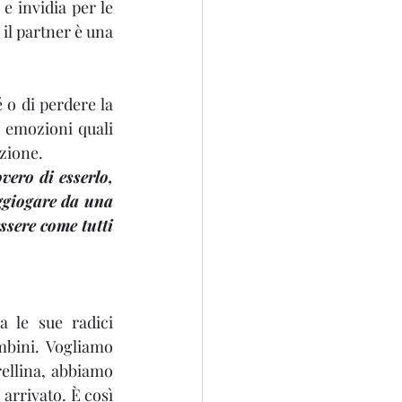
 invidia per le 
il partner è una 
 o di perdere la 
 emozioni quali 
azione.
ero di esserlo, 
oggiogare da una 
ssere come tutti 
 le sue radici 
bini. Vogliamo 
rellina, abbiamo 
arrivato. È così 