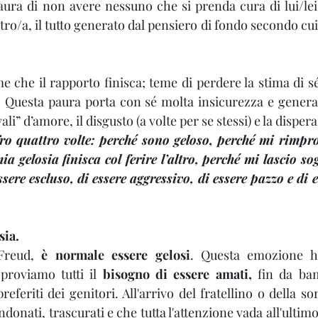
aura di non avere nessuno che si prenda cura di lui/lei e
ltro/a, il tutto generato dal pensiero di fondo secondo cui 
e che il rapporto finisca; teme di perdere la stima di sé
. Questa paura porta con sé molta insicurezza e genera
vali” d’amore, il disgusto (a volte per se stessi) e la disper
ro quattro volte: perché sono geloso, perché mi rimprov
a gelosia finisca col ferire l’altro, perché mi lascio s
ssere escluso, di essere aggressivo, di essere pazzo e di e
sia.
reud, 
è normale essere gelosi
. Questa emozione ha
i proviamo tutti il 
bisogno di essere amati, 
fin da bam
preferiti dei genitori. All'arrivo del fratellino o della so
donati, trascurati e che tutta l'attenzione vada all'ultimo 