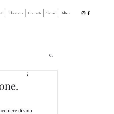
nti
Chi sono
Contatti
Servizi
Altro
one.
icchiere di vino 