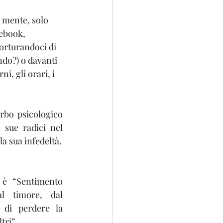
 mente, solo 
ebook, 
orturandoci di 
ndo?) o davanti 
i, gli orari, i 
urbo psicologico 
sue radici nel 
a sua infedeltà.
a è “Sentimento 
l timore, dal 
 di perdere la 
tri”.