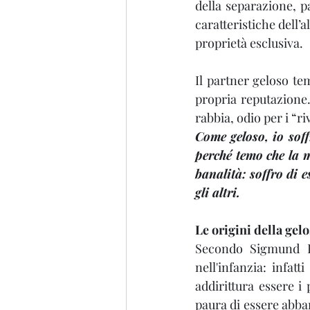
della separazione, p
caratteristiche dell’a
proprietà esclusiva.
Il partner geloso tem
propria reputazione
rabbia, odio per i “ri
Come geloso, io soff
perché temo che la mi
banalità: soffro di e
gli altri.
Le origini della gelo
Secondo Sigmund F
nell'infanzia: infatt
addirittura essere i 
paura di essere abban