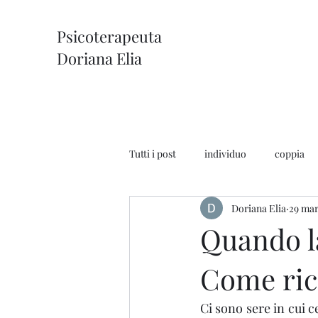
Psicoterapeuta
Doriana Elia
Tutti i post
individuo
coppia
Doriana Elia
29 mar
Quando l
Come rico
Ci sono sere in cui c