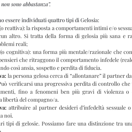
o non sono abbastanza”.
o essere individuati quattro tipi di Gelosia:
(o reattiva): la risposta a comportamenti intimi e/o sessual
n altro. Si tratta della forma di gelosia più sana e ra
oblemi reali;
 
(o cognitiva): una forma più mentale/razionale che cons
ensieri che ritraggono il comportamento infedele (real
ndo così ansia, sospetto e perdita di fiducia.
va: 
la persona gelosa cerca di “allontanare” il partner da 
Può verificarsi una progressiva perdita di controllo che 
amenti, fino a fenomeni ben più gravi di violenza o di
 la libertà del compagno/a.
va: 
attribuire al partner desideri d’infedeltà sessuale o
a noi.
ri tipi di gelosie. Possiamo fare una distinzione tra una
o.