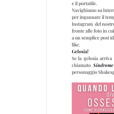
e il portatile.
Navighiamo su Intern
per ingannare il temp
Instagram  del nostr
fronte alle foto in c
a un semplice post (dir
like.
Gelosia!
Se la gelosia arriva 
chiamato 
Sindrome 
personaggio Shakespe