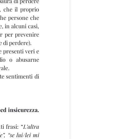
paura di perdere 
che il proprio 
 che persone che 
 in alcuni casi, 
r per prevenire 
e di perdere). 
presenti veri e 
io o abusarne 
ale.
e sentimenti di 
ed insicurezza. 
i frasi: “
L’altra 
, “se lui/lei mi 