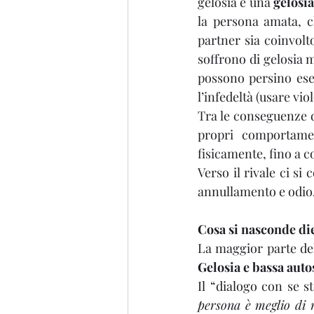
gelosia è una 
gelosia
la persona amata, c
partner sia coinvolto
soffrono di gelosia
possono persino ese
l’infedeltà (usare vio
Tra le conseguenze d
propri comportamen
fisicamente, fino a c
Verso il rivale ci s
annullamento e odio
Cosa si nasconde die
La maggior parte del
Gelosia e bassa aut
Il “dialogo con se s
persona è meglio di