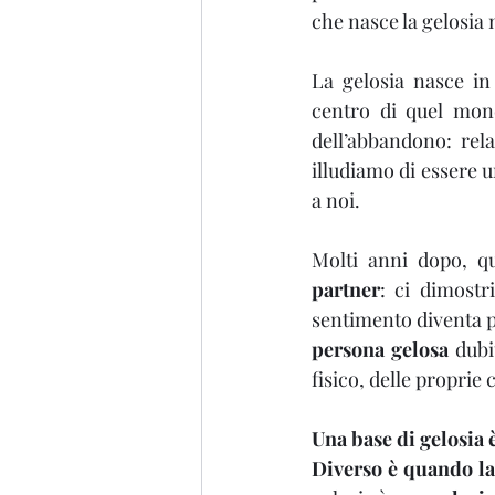
che nasce la gelosia n
La gelosia nasce in 
centro di quel mond
dell’abbandono: rela
illudiamo di essere u
a noi.
partner
: ci dimostr
sentimento diventa p
persona gelosa 
dubi
fisico, delle proprie
Una base di gelosia
Diverso è quando la 