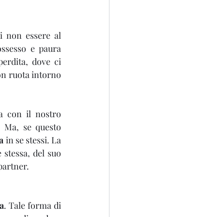
i non essere al 
ssesso e paura 
erdita, dove ci 
on ruota intorno 
Molti anni dopo, questa esperienza si ripete e questa emozione riaffiora con il nostro 
. Ma, se questo 
a
 in se stessi. La 
 stessa, del suo 
partner.
za
. Tale forma di 