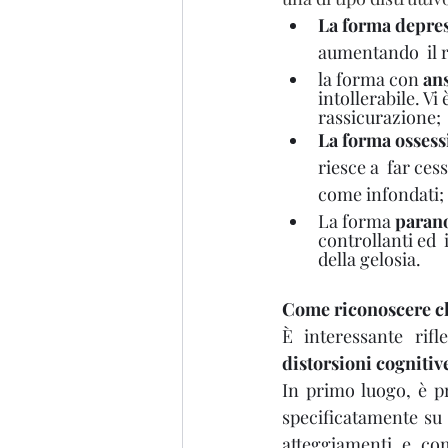
La forma depre
aumentando  il r
la forma con 
an
intollerabile. Vi
rassicurazione;
La forma ossess
riesce a  far ces
come infondati;
La forma 
paran
controllanti ed 
della gelosia.
Come riconoscere ch
È interessante rif
distorsioni cognitiv
In primo luogo, è p
specificatamente su 
atteggiamenti e co