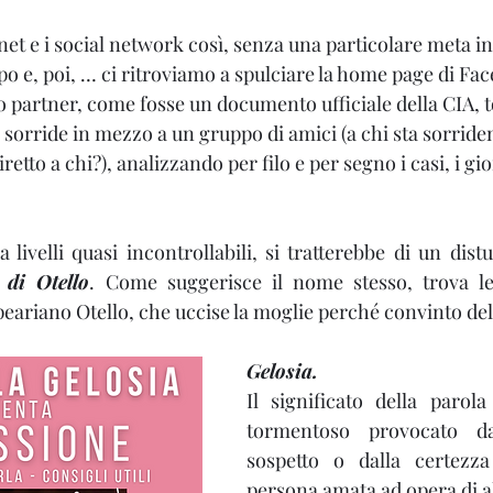
et e i social network così, senza una particolare meta in
o e, poi, … ci ritroviamo a spulciare la home page di Fac
o partner, come fosse un documento ufficiale della CIA, t
ui sorride in mezzo a un gruppo di amici (a chi sta sorride
etto a chi?), analizzando per filo e per segno i casi, i giorn
a livelli quasi incontrollabili, si tratterebbe di un dist
di Otello
. Come suggerisce il nome stesso, trova le 
ariano Otello, che uccise la moglie perché convinto dell
Gelosia.
Il significato della parol
tormentoso provocato da
sospetto o dalla certezza
persona amata ad opera di al