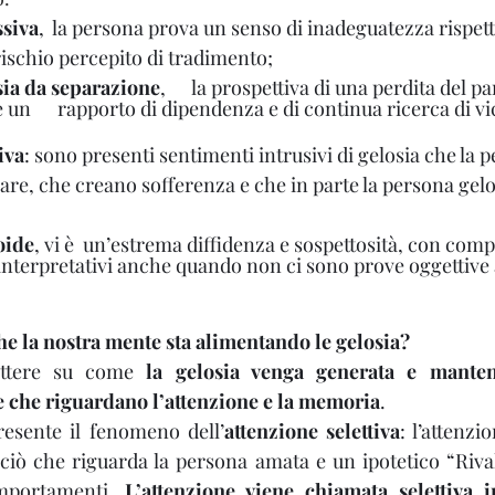
ssiva
,  la persona prova un senso di inadeguatezza rispett
ischio percepito di tradimento;
sia da separazione
,      la prospettiva di una perdita del 
 è un      rapporto di dipendenza e di continua ricerca di vi
iva
: sono presenti sentimenti intrusivi di gelosia che la 
sare, che creano sofferenza e che in parte la persona gelos
oide
, vi è  un’estrema diffidenza e sospettosità, con com
 interpretativi anche quando non ci sono prove oggettive
e la nostra mente sta alimentando le gelosia?
lettere su come 
la gelosia venga generata e manten
e che riguardano l’attenzione e la memoria
. 
resente il fenomeno dell’
attenzione selettiva
: l’attenzi
ciò che riguarda la persona amata e un ipotetico “Rivale”
mportamenti. 
L’attenzione viene chiamata selettiva 