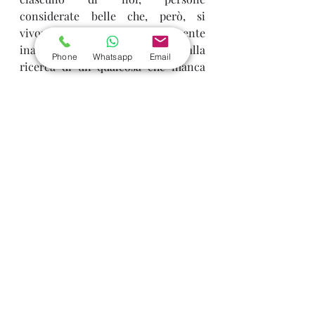
considerate belle che, però, si 
vivono come costantemente 
inadeguate e sono sempre alla 
Phone
Whatsapp
Email
ricerca di un qualcosa che manca 
per sentirsi, finalmente, a proprio 
agio nel proprio corpo. Al tempo 
stesso, ci sono persone che, pur 
avendo dei piccoli difetti, si 
vogliono bene, vivono il proprio 
corpo con serenità e trasmettono 
tale serenità anche all’esterno, in 
termini di sicurezza di sé.
Per questa ragione diventa 
importante aiutare la persona che 
non si accetta e tende ad 
ingigantire i propri difetti, fino, in 
alcuni casi, a non riuscire a 