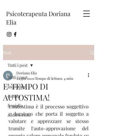
Psicoterapeuta Doriana
Elia
Post
Tutti i post
Doriana Elia
Tutti i post
22 giu 2021
Tempo di lettura: 4 min
E' TEMPO DI
individuo
AUTOSTIMA!
coppia
famiglia
L'autostima è il processo soggettivo 
e duraturo che porta il soggetto a 
adolescenza
valutare e apprezzare se stesso 
tramite l'auto-approvazione del 
proprio valore personale fondato su 